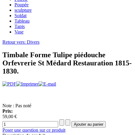
Poupée
sculpture
Soldat
Tableau
Tapis
Vase
Retour vers: Divers
Timbale Forme Tulipe piédouche
Orfevrerie St Médard Restauration 1815-
1830.
Note : Pas noté
Prix:
59,00 €
Poser une question sur ce produit